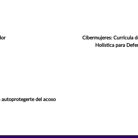
dor
Cibermujeres: Currícula d
Holística para Def
a autoprotegerte del acoso