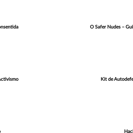
onsentida
O Safer Nudes – Guí
Activismo
Kit de Autodef
b
Hack