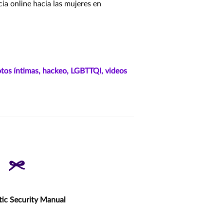
cia online hacia las mujeres en
otos íntimas,
hackeo,
LGBTTQI,
videos
tic Security Manual