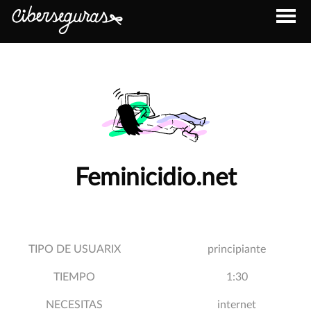
Feminicidio.net
TIPO DE USUARIX
principiante
TIEMPO
1:30
NECESITAS
internet