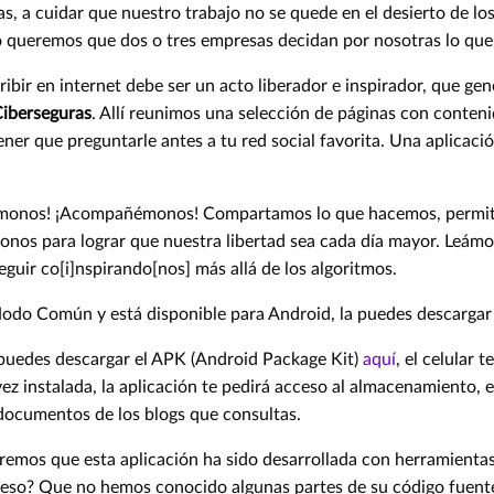
as, a cuidar que nuestro trabajo no se quede en el desierto de lo
o queremos que dos o tres empresas decidan por nosotras lo que 
bir en internet debe ser un acto liberador e inspirador, que ge
Ciberseguras
. Allí reunimos una selección de páginas con conteni
ener que preguntarle antes a tu red social favorita. Una aplicació
cámonos! ¡Acompañémonos! Compartamos lo que hacemos, permit
nos para lograr que nuestra libertad sea cada día mayor. Leámono
guir co[i]nspirando[nos] más allá de los algoritmos.
odo Común y está disponible para Android, la puedes descarga
 puedes descargar el APK (Android Package Kit)
aquí
, el celular 
vez instalada, la aplicación te pedirá acceso al almacenamiento,
 documentos de los blogs que consultas.
diremos que esta aplicación ha sido desarrollada con herramientas
ca eso? Que no hemos conocido algunas partes de su código fuent