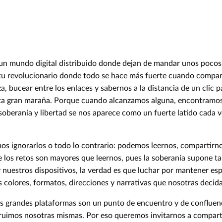
un mundo digital distribuido donde dejan de mandar unos poc
itu revolucionario donde todo se hace más fuerte cuando compa
, bucear entre los enlaces y sabernos a la distancia de un clic pa
sta gran maraña. Porque cuando alcanzamos alguna, encontramos
soberanía y libertad se nos aparece como un fuerte latido cada 
os ignorarlos o todo lo contrario: podemos leernos, compartirn
 los retos son mayores que leernos, pues la soberanía supone t
 nuestros dispositivos, la verdad es que luchar por mantener esp
s colores, formatos, direcciones y narrativas que nosotras decid
s grandes plataformas son un punto de encuentro y de confluenc
ruimos nosotras mismas. Por eso queremos invitarnos a compartir