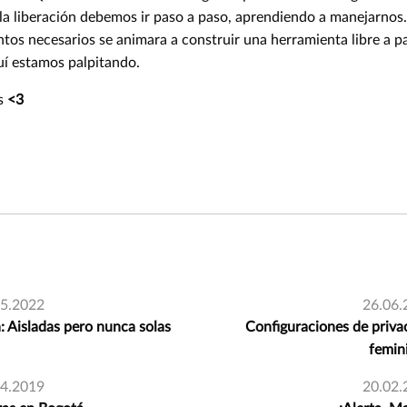
 liberación debemos ir paso a paso, aprendiendo a manejarnos. I
ntos necesarios se animara a construir una herramienta libre a pa
quí estamos palpitando.
os
<3
05.2022
26.06.
 Aisladas pero nunca solas
Configuraciones de priva
femin
04.2019
20.02.